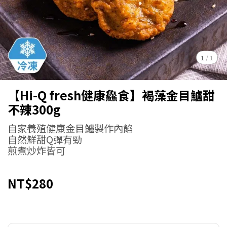
1
/
1
【Hi-Q fresh健康鱻食】褐藻金目鱸甜
不辣300g
自家養殖健康金目鱸製作內餡
自然鮮甜Q彈有勁
煎煮炒炸皆可
NT$280