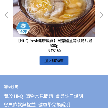
0g
【Hi-Q fresh健康鱻食】褐藻鱸魚蒜頭筍片湯
【
500g
NT$180
加入購物車
購物說明
關於 Hi-Q
購物常見問題
會員註冊說明
會員條款與權益
健康幣兌換說明