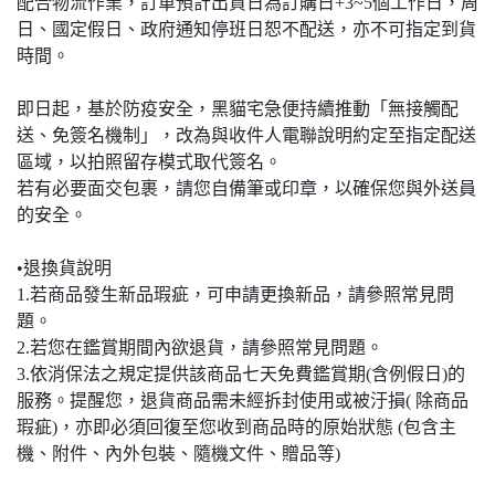
配合物流作業，訂單預計出貨日為訂購日+3~5個工作日，周
日、國定假日、政府通知停班日恕不配送，亦不可指定到貨
時間。
即日起，基於防疫安全，黑貓宅急便持續推動「無接觸配
送、免簽名機制」，改為與收件人電聯說明約定至指定配送
區域，以拍照留存模式取代簽名。
若有必要面交包裹，請您自備筆或印章，以確保您與外送員
的安全。
•退換貨說明
1.若商品發生新品瑕疵，可申請更換新品，請參照常見問
題。
2.若您在鑑賞期間內欲退貨，請參照常見問題。
3.依消保法之規定提供該商品七天免費鑑賞期(含例假日)的
服務。提醒您，退貨商品需未經拆封使用或被汙損( 除商品
瑕疵)，亦即必須回復至您收到商品時的原始狀態 (包含主
機、附件、內外包裝、隨機文件、贈品等)